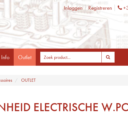
Inloggen
Registreren
+3
Ph
 Info
Outlet
ssoires
OUTLET
ENHEID ELECTRISCHE W.P