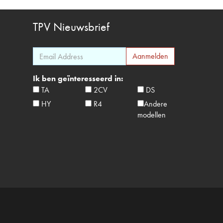
TPV
Nieuwsbrief
Ik ben geïnteresseerd in:
TA
2CV
DS
HY
R4
Andere
modellen