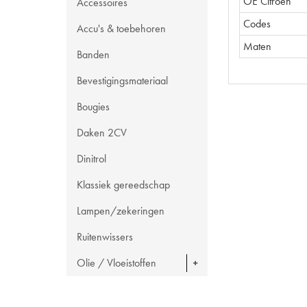
OE Citroën
Accessoires
Codes
Accu's & toebehoren
Maten
Banden
Bevestigingsmateriaal
Bougies
Daken 2CV
Dinitrol
Klassiek gereedschap
Lampen/zekeringen
Ruitenwissers
Olie / Vloeistoffen