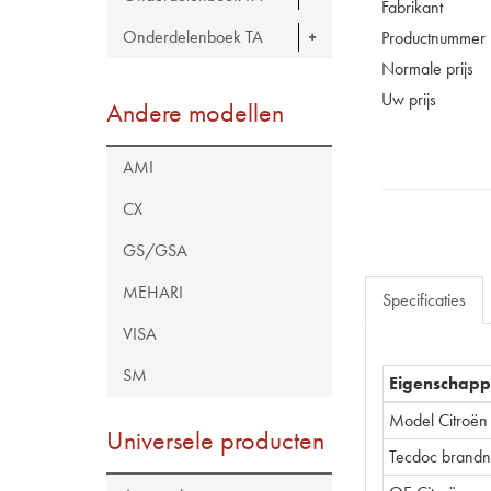
Fabrikant
Onderdelenboek TA
Productnummer
Normale prijs
Uw prijs
Andere modellen
AMI
CX
GS/GSA
MEHARI
Specificaties
VISA
SM
Eigenschap
Model Citroën
Universele producten
Tecdoc brand