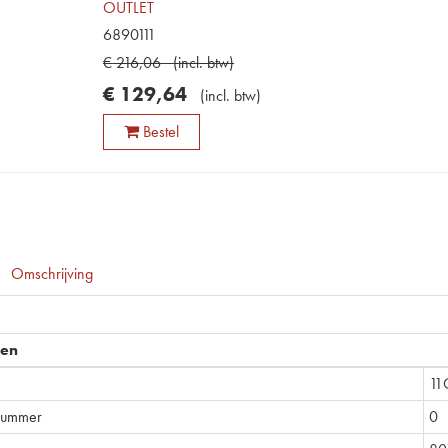
OUTLET
6890111
€
216
,
06
(
incl. btw
)
€
129
,
64
(
incl. btw
)
Bestel
Omschrijving
pen
11
nummer
0