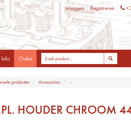
Inloggen
Registreren
+3
Ph
 Info
Outlet
ersele producten
Accessoires
-
.PL. HOUDER CHROOM 4