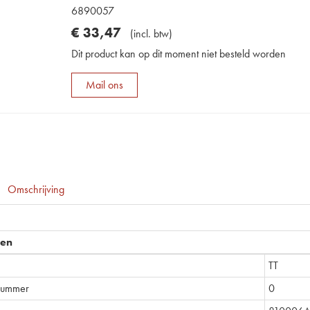
6890057
€
33
,
47
(
incl. btw
)
Dit product kan op dit moment niet besteld worden
Mail ons
Omschrijving
pen
TT
nummer
0