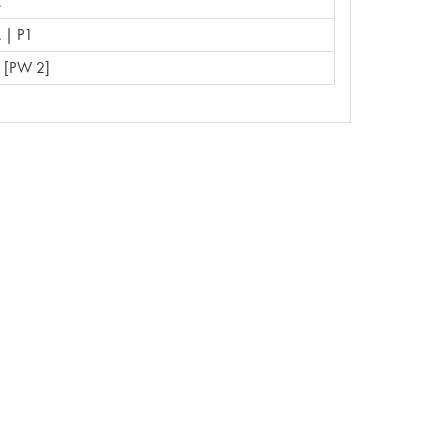
A
 | P1
 [PW 2]