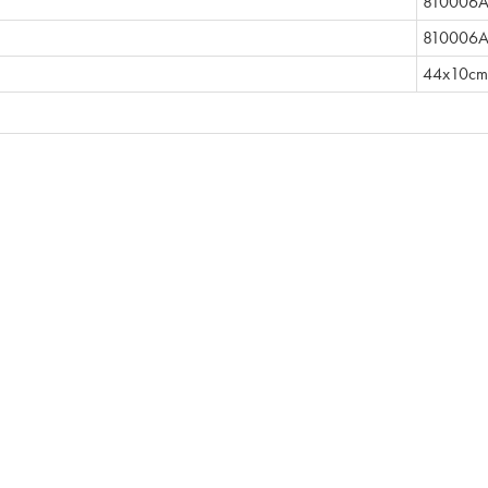
810006
810006A
44x10cm