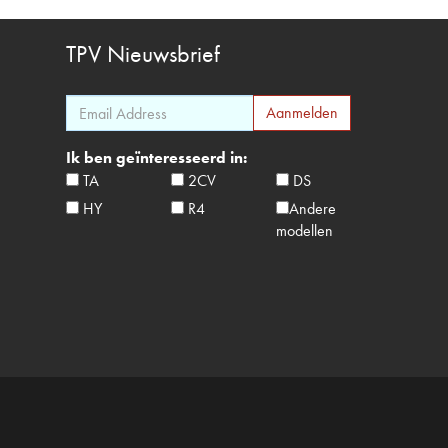
TPV
Nieuwsbrief
Ik ben geïnteresseerd in:
TA
2CV
DS
HY
R4
Andere
modellen