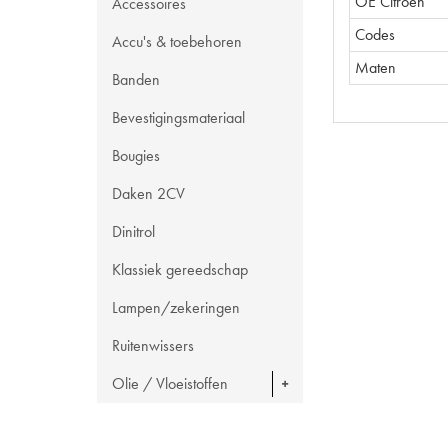
OE Citroën
Accessoires
Codes
Accu's & toebehoren
Maten
Banden
Bevestigingsmateriaal
Bougies
Daken 2CV
Dinitrol
Klassiek gereedschap
Lampen/zekeringen
Ruitenwissers
Olie / Vloeistoffen