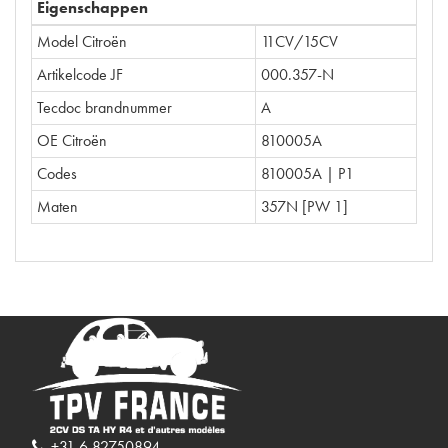
Eigenschappen
Model Citroën
11CV/15CV
Artikelcode JF
000.357-N
Tecdoc brandnummer
A
OE Citroën
810005A
Codes
810005A | P1
Maten
357N [PW 1]
+31 6 82750894