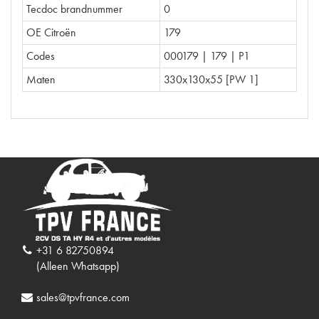
Tecdoc brandnummer
0
OE Citroën
179
Codes
000179 | 179 | P1
Maten
330x130x55 [PW 1]
+31 6 82750894
(Alleen Whatsapp)
sales@tpvfrance.com