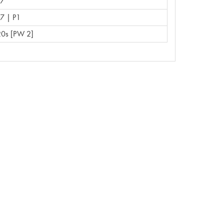
47
7 | P1
0s [PW 2]