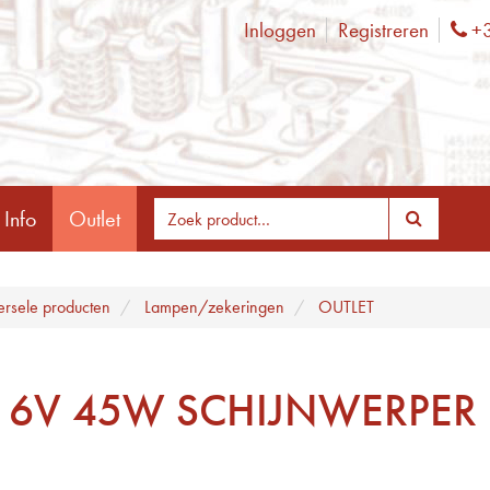
Inloggen
Registreren
+3
Ph
 Info
Outlet
ersele producten
Lampen/zekeringen
OUTLET
 6V 45W SCHIJNWERPER