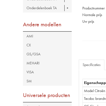
Onderdelenboek TA
Productnummer
Normale prijs
Uw prijs
Andere modellen
AMI
CX
GS/GSA
MEHARI
Specificaties
VISA
SM
Eigenschap
Model Citroën
Universele producten
Tecdoc brand