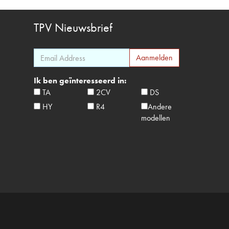
TPV
Nieuwsbrief
Ik ben geïnteresseerd in:
TA
2CV
DS
HY
R4
Andere
modellen