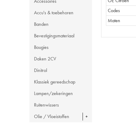
OE Citroën
Accessoires
Codes
Accu's & toebehoren
Maten
Banden
Bevestigingsmateriaal
Bougies
Daken 2CV
Dinitrol
Klassiek gereedschap
Lampen/zekeringen
Ruitenwissers
Olie / Vloeistoffen