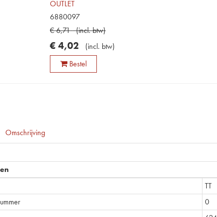
OUTLET
6880097
€
6
,
71
(
incl. btw
)
€
4
,
02
(
incl. btw
)
Bestel
Omschrijving
pen
TT
nummer
0