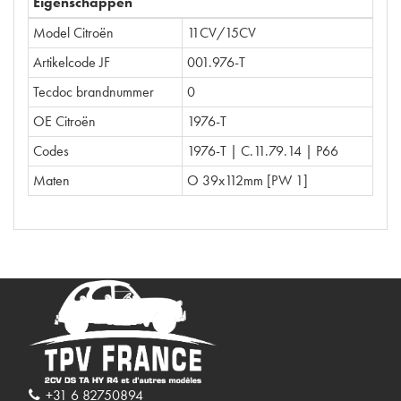
Eigenschappen
Model Citroën
11CV/15CV
Artikelcode JF
001.976-T
Tecdoc brandnummer
0
OE Citroën
1976-T
Codes
1976-T | C.11.79.14 | P66
Maten
O 39x112mm [PW 1]
+31 6 82750894