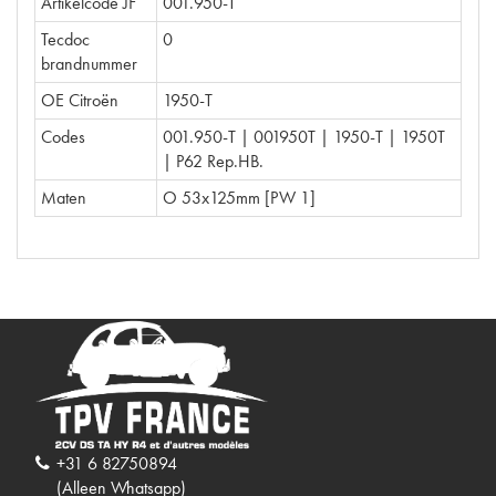
Artikelcode JF
001.950-T
Tecdoc
0
brandnummer
OE Citroën
1950-T
Codes
001.950-T | 001950T | 1950-T | 1950T
| P62 Rep.HB.
Maten
O 53x125mm [PW 1]
+31 6 82750894
(Alleen Whatsapp)