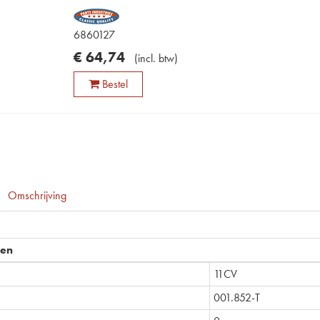
6860127
€
64
,
74
(
incl. btw
)
Bestel
Omschrijving
pen
11CV
001.852-T