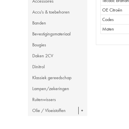
Tecdoc brand
Accessoires
OE Citroën
Accu's & toebehoren
Codes
Banden
Maten
Bevestigingsmateriaal
Bougies
Daken 2CV
Dinitrol
Klassiek gereedschap
Lampen/zekeringen
Ruitenwissers
Olie / Vloeistoffen