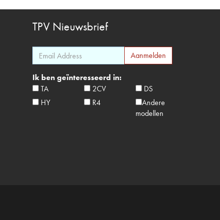
TPV
Nieuwsbrief
Ik ben geïnteresseerd in:
TA
2CV
DS
HY
R4
Andere
modellen