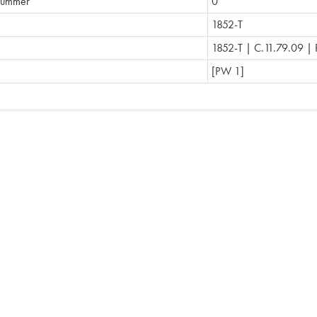
nummer
0
1852-T
1852-T | C.11.79.09 |
[PW 1]