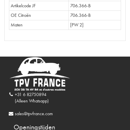
Artikelcode JF
706.366-B
OE Citroën
706.366-B
Maten
[PW 2]
+31 6 82750894
(Alleen Whatsapp)
sales@tpvfrance.com
Openingstijden