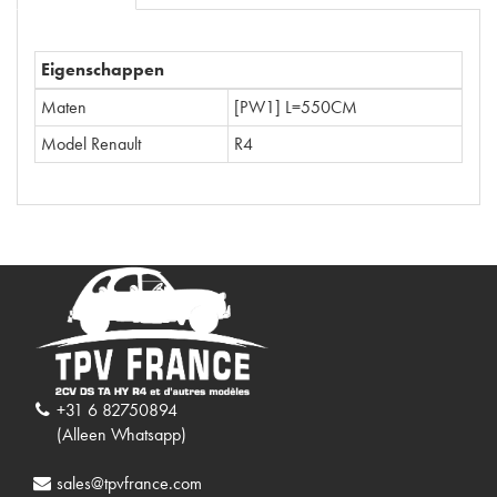
Eigenschappen
Maten
[PW1] L=550CM
Model Renault
R4
+31 6 82750894
(Alleen Whatsapp)
sales@tpvfrance.com