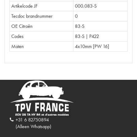
Artikelcode JF
000.083-S
Tecdoc brandnummer
0
OE Citroën
83-S
Codes
83-S | P422
Maten
4x10mm [PW 16]
+31 6 82750894
(Alleen Whatsapp)