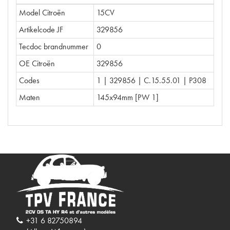
Model Citroën
15CV
Artikelcode JF
329856
Tecdoc brandnummer
0
OE Citroën
329856
Codes
1 | 329856 | C.15.55.01 | P308
Maten
145x94mm [PW 1]
+31 6 82750894