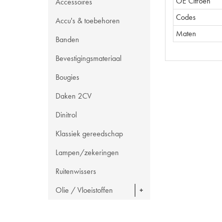
OE Citroën
Accessoires
Codes
Accu's & toebehoren
Maten
Banden
Bevestigingsmateriaal
Bougies
Daken 2CV
Dinitrol
Klassiek gereedschap
Lampen/zekeringen
Ruitenwissers
Olie / Vloeistoffen