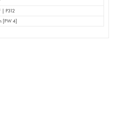
F
 | P312
 [PW 4]