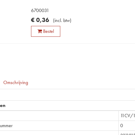
6700031
€
0
,
36
(
incl. btw
)
Bestel
Omschrijving
pen
11CV/
nummer
0