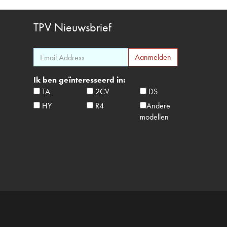
TPV
Nieuwsbrief
Ik ben geïnteresseerd in:
TA
2CV
DS
HY
R4
Andere
modellen