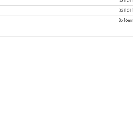
331101
331101F
8x16mm