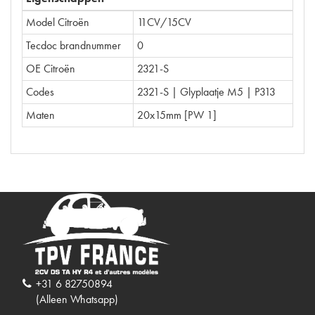
Model Citroën
11CV/15CV
Tecdoc brandnummer
0
OE Citroën
2321-S
Codes
2321-S | Glyplaatje M5 | P313
Maten
20x15mm [PW 1]
+31 6 82750894
(Alleen Whatsapp)