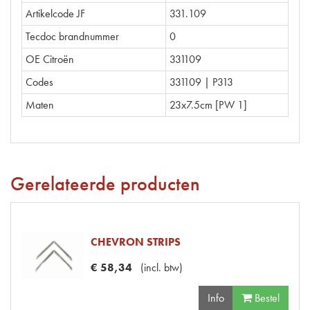
Artikelcode JF
331.109
Tecdoc brandnummer
0
OE Citroën
331109
Codes
331109 | P313
Maten
23x7.5cm [PW 1]
Gerelateerde producten
CHEVRON STRIPS
€
58
,
34
(
incl. btw
)
Info
Bestel