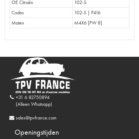
OE Citroën
102-S
Codes
102-S | P416
Maten
M4X6 [PW 8]
+31 6 82750894
(Alleen Whatsapp)
sales@tpvfrance.com
Openingstijden