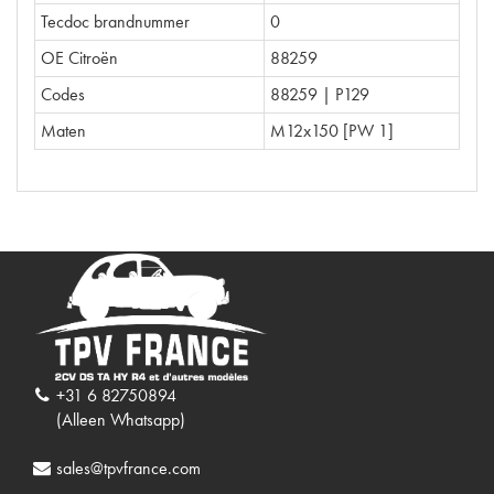
Tecdoc brandnummer
0
OE Citroën
88259
Codes
88259 | P129
Maten
M12x150 [PW 1]
+31 6 82750894
(Alleen Whatsapp)
sales@tpvfrance.com