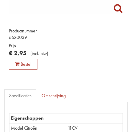
Productnummer
6620039
Prijs
€
2
,
95
(
incl. btw
)
Bestel
Specificaties
Omschrijving
Eigenschappen
Model Citroën
11CV