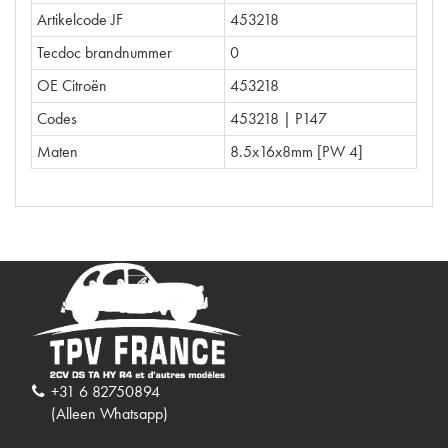
Artikelcode JF
453218
Tecdoc brandnummer
0
OE Citroën
453218
Codes
453218 | P147
Maten
8.5x16x8mm [PW 4]
+31 6 82750894
(Alleen Whatsapp)