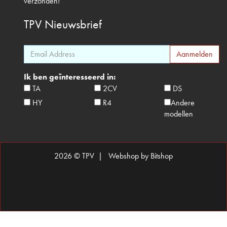
verzonden!
TPV
Nieuwsbrief
Ik ben geïnteresseerd in:
TA
2CV
DS
HY
R4
Andere
modellen
2026 © TPV |
Webshop by Bitshop