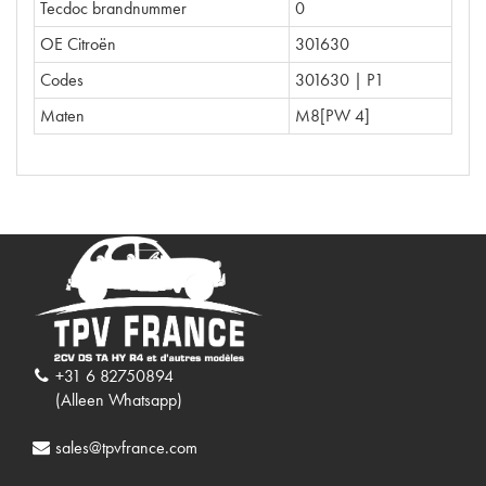
Tecdoc brandnummer
0
OE Citroën
301630
Codes
301630 | P1
Maten
M8[PW 4]
+31 6 82750894
(Alleen Whatsapp)
sales@tpvfrance.com