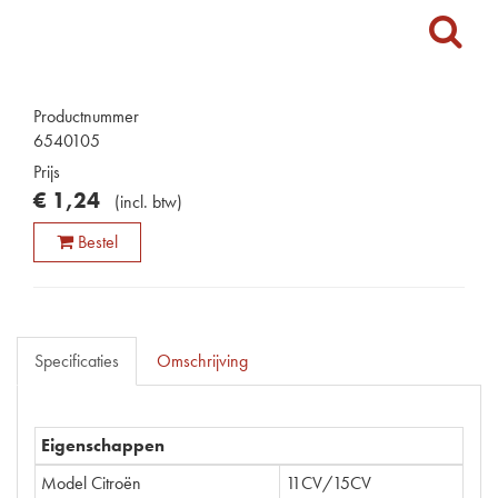
Productnummer
6540105
Prijs
€
1
,
24
(
incl. btw
)
Bestel
Specificaties
Omschrijving
Eigenschappen
Model Citroën
11CV/15CV