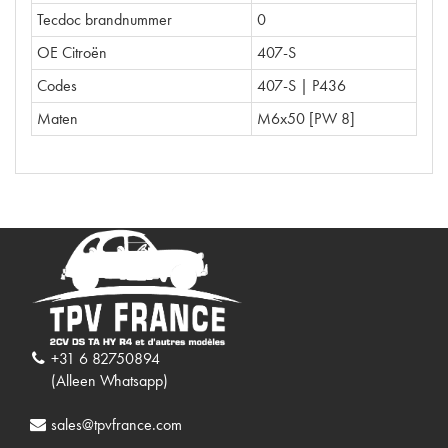
Tecdoc brandnummer
0
OE Citroën
407-S
Codes
407-S | P436
Maten
M6x50 [PW 8]
+31 6 82750894
(Alleen Whatsapp)
sales@tpvfrance.com