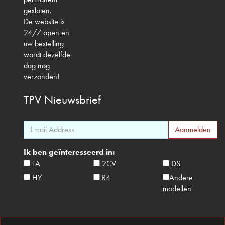
gesloten.
De website is
24/7 open en
uw bestelling
wordt dezelfde
dag nog
verzonden!
TPV
Nieuwsbrief
Ik ben geïnteresseerd in:
TA
2CV
DS
HY
R4
Andere
modellen