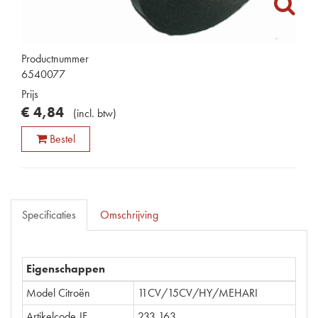
Productnummer
6540077
Prijs
€
4
,
84
(
incl. btw
)
Bestel
Specificaties
Omschrijving
Eigenschappen
Model Citroën
11CV/15CV/HY/MEHARI
Artikelcode JF
233.163