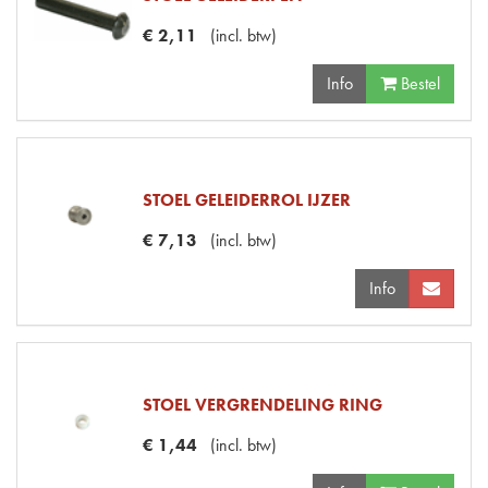
€
2
,
11
(
incl. btw
)
Info
Bestel
STOEL GELEIDERROL IJZER
€
7
,
13
(
incl. btw
)
Info
STOEL VERGRENDELING RING
€
1
,
44
(
incl. btw
)