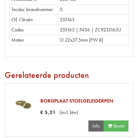
Tecdoc brandnummer
0
OE Citroën
233163
Codes
233163 | P436 | ZC9233163U
Maten
O 22x27.5mm [PW 8]
Gerelateerde producten
BORGPLAAT STOELGELEIDERPEN
€
5
,
21
(
incl. btw
)
Info
Bestel