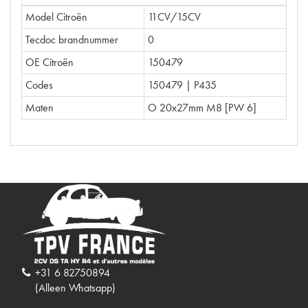
Model Citroën
11CV/15CV
Tecdoc brandnummer
0
OE Citroën
150479
Codes
150479 | P435
Maten
O 20x27mm M8 [PW 6]
+31 6 82750894
(Alleen Whatsapp)