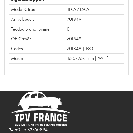
Model Citroën
11CV/15CV
Artikelcode JF
701849
Tecdoc brandnummer
0
OE Citroën
701849
Codes
701849 | P331
Maten
16.5x26x1mm [PW 1]
+31 6 82750894