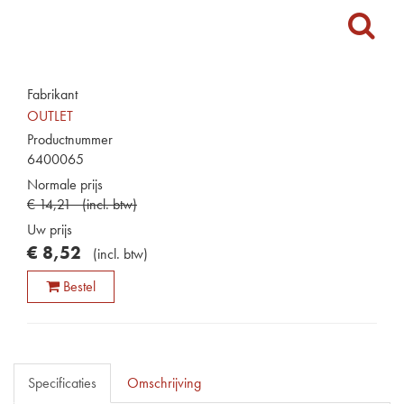
Fabrikant
OUTLET
Productnummer
6400065
Normale prijs
€
14
,
21
(
incl. btw
)
Uw prijs
€
8
,
52
(
incl. btw
)
Bestel
Specificaties
Omschrijving