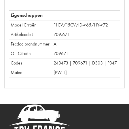
Eigenschappen
Model Citroën
11CV/15CV/ID->65/HY->72
Artikelcode JF
709.671
Tecdoc brandnummer
A
OE Citroën
709671
Codes
243473 | 709671 | D303 | P347
Maten
[PW 1]