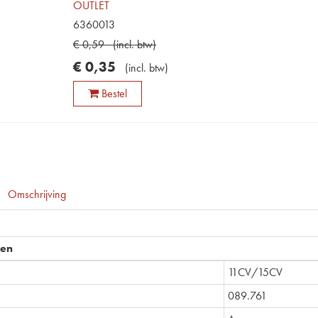
OUTLET
6360013
€
0
,
59
(
incl. btw
)
€
0
,
35
(
incl. btw
)
Bestel
Omschrijving
pen
11CV/15CV
089.761