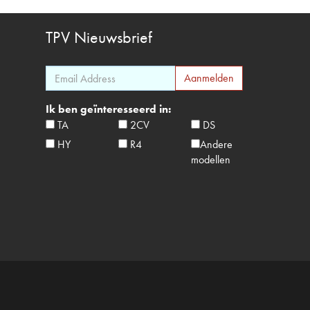
TPV
Nieuwsbrief
Ik ben geïnteresseerd in:
TA
2CV
DS
HY
R4
Andere
modellen