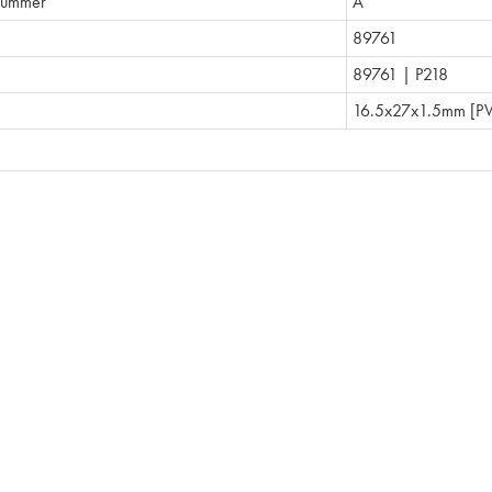
nummer
A
89761
89761 | P218
16.5x27x1.5mm [P