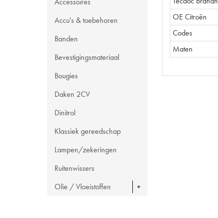
Tecdoc brand
Accessoires
OE Citroën
Accu's & toebehoren
Codes
Banden
Maten
Bevestigingsmateriaal
Bougies
Daken 2CV
Dinitrol
Klassiek gereedschap
Lampen/zekeringen
Ruitenwissers
Olie / Vloeistoffen