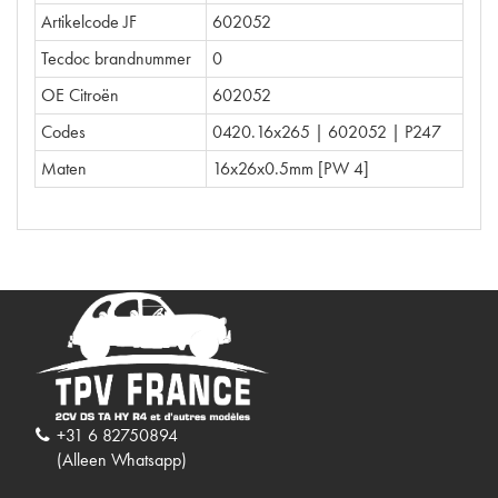
Artikelcode JF
602052
Tecdoc brandnummer
0
OE Citroën
602052
Codes
0420.16x265 | 602052 | P247
Maten
16x26x0.5mm [PW 4]
+31 6 82750894
(Alleen Whatsapp)