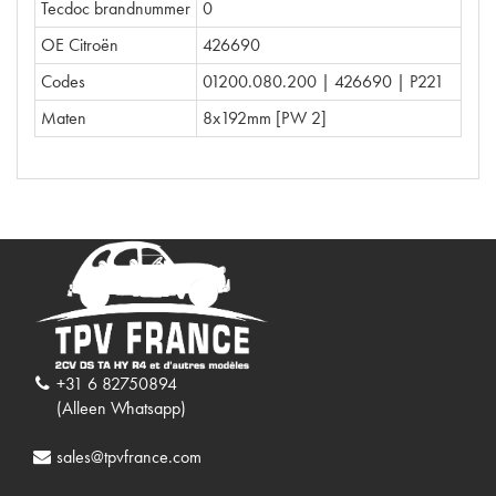
Tecdoc brandnummer
0
OE Citroën
426690
Codes
01200.080.200 | 426690 | P221
Maten
8x192mm [PW 2]
+31 6 82750894
(Alleen Whatsapp)
sales@tpvfrance.com