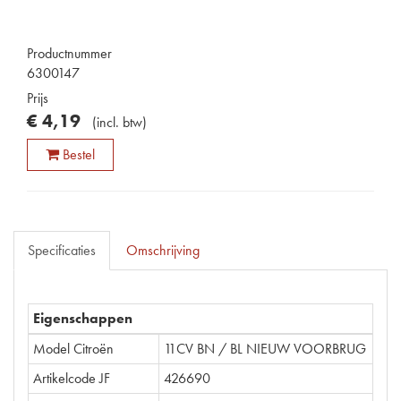
Productnummer
6300147
Prijs
€
4
,
19
(
incl. btw
)
Bestel
Specificaties
Omschrijving
Eigenschappen
Model Citroën
11CV BN / BL NIEUW VOORBRUG
Artikelcode JF
426690