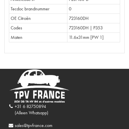
Tecdoc brandnummer
0
OE Citroën
723160DH
Codes
723160DH | P353
Maten
11.6x31mm [PW 1]
+31 6 82750894
(Alleen Whatsapp)
sales@tpvfrance.com