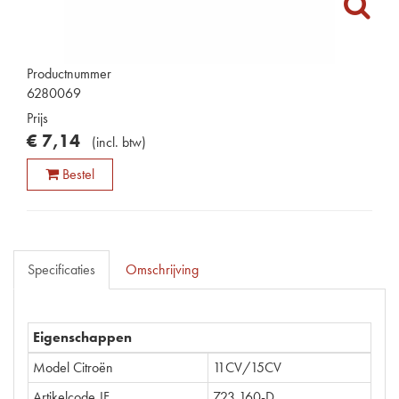
Productnummer
6280069
Prijs
€
7
,
14
(
incl. btw
)
Bestel
Specificaties
Omschrijving
Eigenschappen
Model Citroën
11CV/15CV
Artikelcode JF
723.160-D