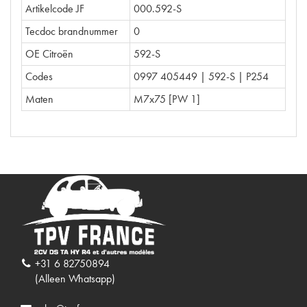
Artikelcode JF
000.592-S
Tecdoc brandnummer
0
OE Citroën
592-S
Codes
0997 405449 | 592-S | P254
Maten
M7x75 [PW 1]
+31 6 82750894
(Alleen Whatsapp)