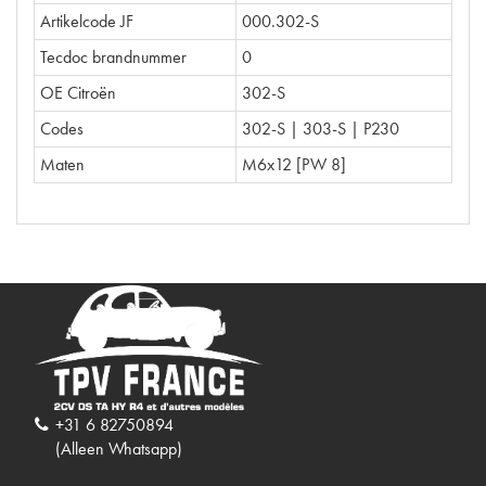
Artikelcode JF
000.302-S
Tecdoc brandnummer
0
OE Citroën
302-S
Codes
302-S | 303-S | P230
Maten
M6x12 [PW 8]
+31 6 82750894
(Alleen Whatsapp)