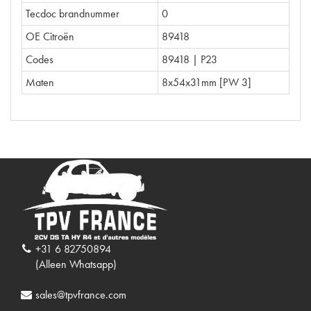
Tecdoc brandnummer
0
OE Citroën
89418
Codes
89418 | P23
Maten
8x54x31mm [PW 3]
+31 6 82750894
(Alleen Whatsapp)
sales@tpvfrance.com