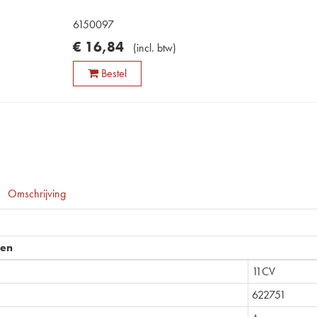
6150097
€
16
,
84
(
incl. btw
)
Bestel
Omschrijving
pen
11CV
622751