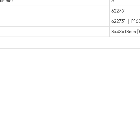
nummer
A
622751
622751 | P16
8x43x18mm [