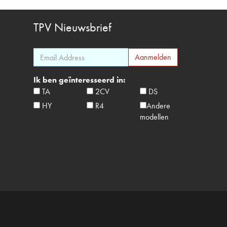
TPV
Nieuwsbrief
Ik ben geïnteresseerd in:
TA
2CV
DS
HY
R4
Andere
modellen