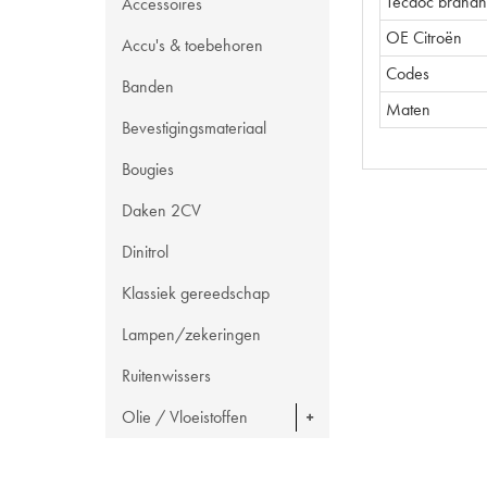
Tecdoc brand
Accessoires
OE Citroën
Accu's & toebehoren
Codes
Banden
Maten
Bevestigingsmateriaal
Bougies
Daken 2CV
Dinitrol
Klassiek gereedschap
Lampen/zekeringen
Ruitenwissers
Olie / Vloeistoffen