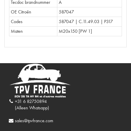
Tecdoc brandnummer
A
OE Citroën
587047
Codes
587047 | C.11.49.03 | P317
Maten
M20x150 [PW 1]
+31 6 82750894
(Alleen Whatsapp)
sales@tpvfrance.com