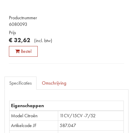
Productnummer
6080093
Prijs
€
32
,
62
(
incl. btw
)
Bestel
Specificaties
Omschrijving
Eigenschappen
Model Citroën
11CV/15CV -7/52
Artikelcode JF
587.047