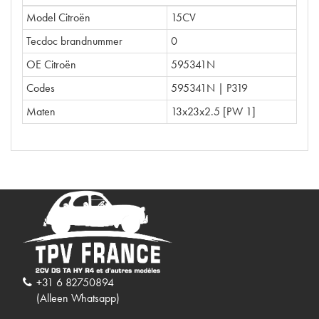
Model Citroën
15CV
Tecdoc brandnummer
0
OE Citroën
595341N
Codes
595341N | P319
Maten
13x23x2.5 [PW 1]
+31 6 82750894
(Alleen Whatsapp)