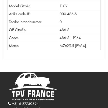
Model Citroën
11CV
Artikelcode JF
000.486-S
Tecdoc brandnummer
0
OE Citroën
486-S
Codes
486-S | P164
Maten
M7x25.5 [PW 4]
+31 6 82750894