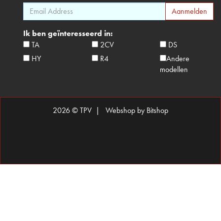
Ik ben geïnteresseerd in:
TA
2CV
DS
HY
R4
Andere
modellen
2026 © TPV |
Webshop by Bitshop