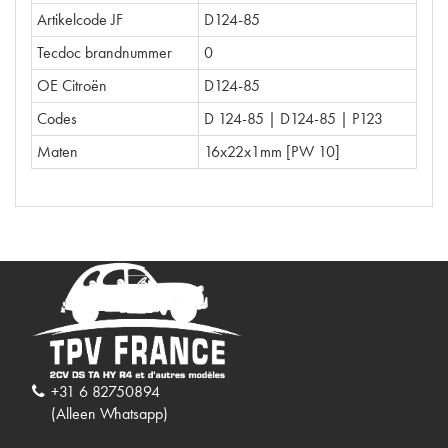
Artikelcode JF
D124-85
Tecdoc brandnummer
0
OE Citroën
D124-85
Codes
D 124-85 | D124-85 | P123
Maten
16x22x1mm [PW 10]
+31 6 82750894
(Alleen Whatsapp)