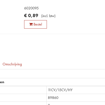
6020095
€
0
,
89
(
incl. btw
)
Bestel
Omschrijving
pen
11CV/15CV/HY
89860