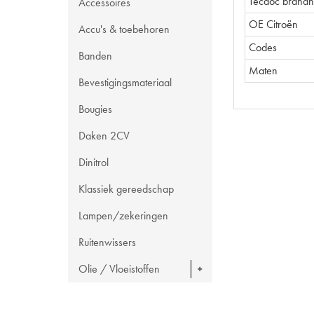
Tecdoc brand
Accessoires
OE Citroën
Accu's & toebehoren
Codes
Banden
Maten
Bevestigingsmateriaal
Bougies
Daken 2CV
Dinitrol
Klassiek gereedschap
Lampen/zekeringen
Ruitenwissers
Olie / Vloeistoffen