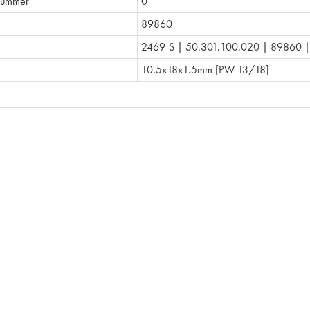
nummer
0
89860
2469-S | 50.301.100.020 | 89860 |
10.5x18x1.5mm [PW 13/18]