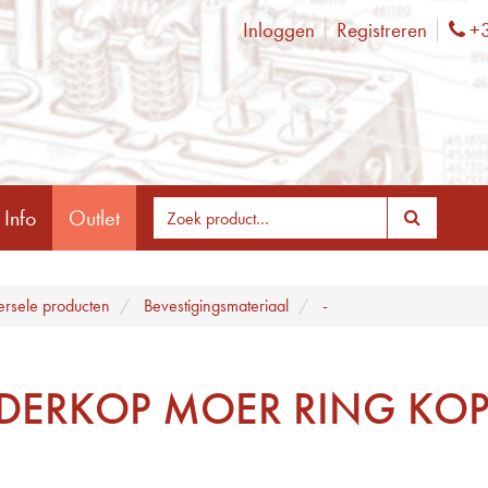
Inloggen
Registreren
+3
Ph
 Info
Outlet
ersele producten
Bevestigingsmateriaal
-
NDERKOP MOER RING KO