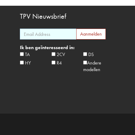
TPV
Nieuwsbrief
Ik ben geïnteresseerd in:
TA
2CV
DS
HY
R4
Andere
modellen