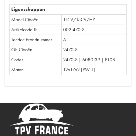
Eigenschappen
Model Citroën
11CV/15CV/HY
Artikelcode JF
002.470-S
Tecdoc brandnummer
A
OE Citroën
2470-S
Codes
2470-S | 6080139 | P108
Maten
12x17x2 [PW 1]