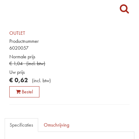
OUTLET
Productnummer
6020057
Normale prijs
€
1
,
04
(
incl. btw
)
Uw prijs
€
0
,
62
(
incl. btw
)
Bestel
Specificaties
Omschrijving