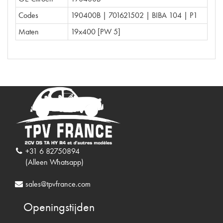
Codes
190400B | 701621502 | BIBA 104 | P1
Maten
19x400 [PW 5]
+31 6 82750894
(Alleen Whatsapp)
sales@tpvfrance.com
Openingstijden