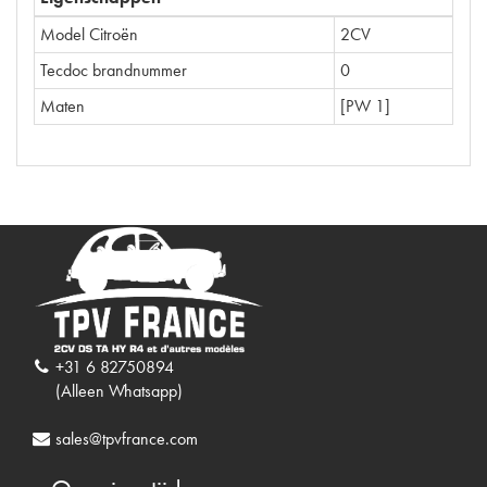
Model Citroën
2CV
Tecdoc brandnummer
0
Maten
[PW 1]
+31 6 82750894
(Alleen Whatsapp)
sales@tpvfrance.com