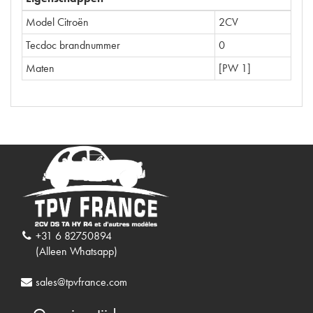
Model Citroën
2CV
Tecdoc brandnummer
0
Maten
[PW 1]
+31 6 82750894
(Alleen Whatsapp)
sales@tpvfrance.com