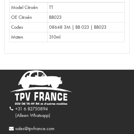
Model Citroën
TT
OE Citroën
BB023
Codes
08648 3M | BB 023 | BB023
Maten
310ml
+31 6 82750894
(Alleen Whatsapp)
sales@tpvfrance.com