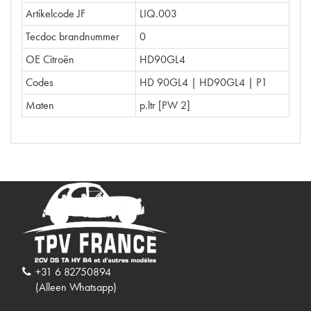
Artikelcode JF
LIQ.003
Tecdoc brandnummer
0
OE Citroën
HD90GL4
Codes
HD 90GL4 | HD90GL4 | P1
Maten
p.ltr [PW 2]
+31 6 82750894
(Alleen Whatsapp)