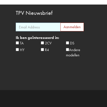
TPV
Nieuwsbrief
Ik ben geïnteresseerd in:
TA
2CV
DS
HY
R4
Andere
modellen