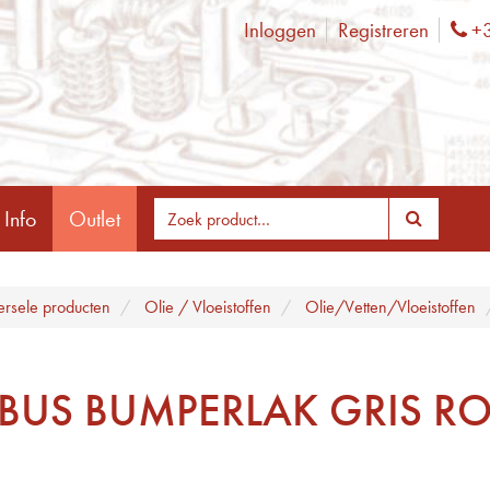
Inloggen
Registreren
+3
Ph
 Info
Outlet
ersele producten
Olie / Vloeistoffen
Olie/Vetten/Vloeistoffen
TBUS BUMPERLAK GRIS R