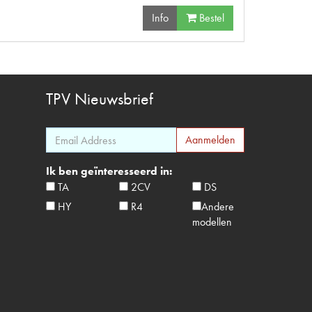
Info
Bestel
TPV
Nieuwsbrief
Ik ben geïnteresseerd in:
TA
2CV
DS
HY
R4
Andere
modellen