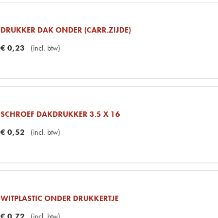
DRUKKER DAK ONDER (CARR.ZIJDE)
€
0
,
23
(
incl. btw
)
SCHROEF DAKDRUKKER 3.5 X 16
€
0
,
52
(
incl. btw
)
WITPLASTIC ONDER DRUKKERTJE
€
0
,
72
(
incl. btw
)