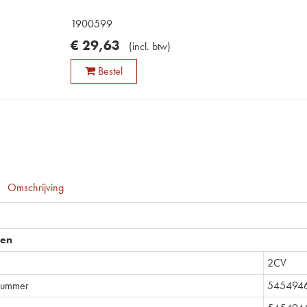
1900599
€
29
,
63
(
incl. btw
)
Bestel
Omschrijving
pen
2CV
lnummer
545494