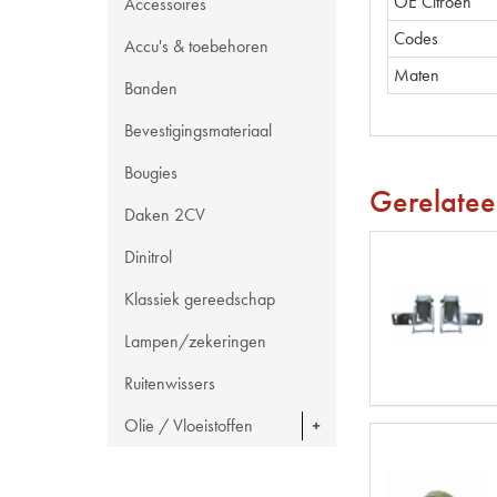
OE Citroën
Accessoires
Codes
Accu's & toebehoren
Maten
Banden
Bevestigingsmateriaal
Bougies
Gerelatee
Daken 2CV
Dinitrol
Klassiek gereedschap
Lampen/zekeringen
Ruitenwissers
Olie / Vloeistoffen