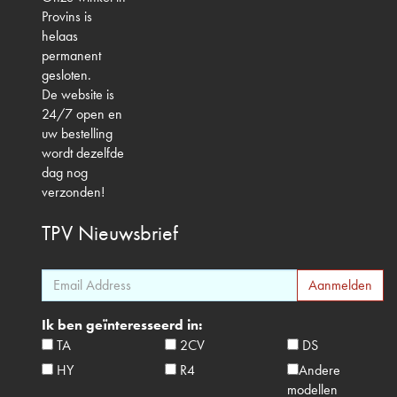
Provins is
helaas
permanent
gesloten.
De website is
24/7 open en
uw bestelling
wordt dezelfde
dag nog
verzonden!
TPV
Nieuwsbrief
Ik ben geïnteresseerd in:
TA
2CV
DS
HY
R4
Andere
modellen