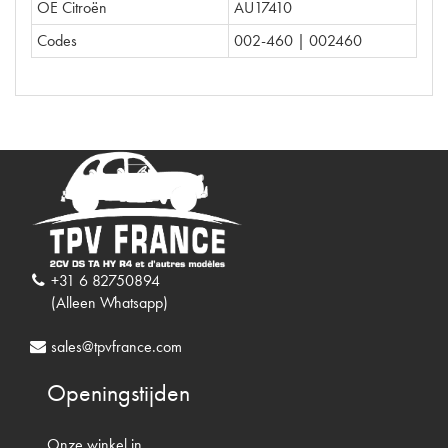
OE Citroën
AU17410
Codes
002-460 | 002460
+31 6 82750894
(Alleen Whatsapp)
sales@tpvfrance.com
Openingstijden
Onze winkel in