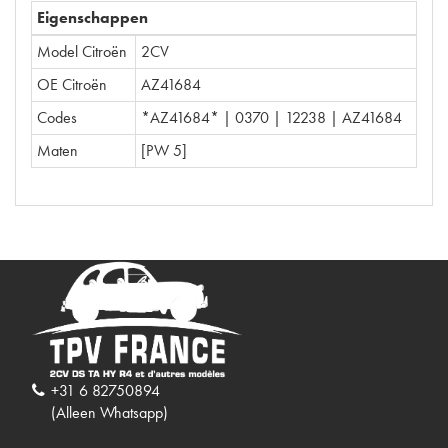
Eigenschappen
Model Citroën
2CV
OE Citroën
AZ41684
Codes
*AZ41684* | 0370 | 12238 | AZ41684
Maten
[PW 5]
+31 6 82750894
(Alleen Whatsapp)