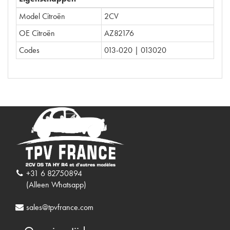
Model Citroën
2CV
OE Citroën
AZ82176
Codes
013-020 | 013020
+31 6 82750894
(Alleen Whatsapp)
sales@tpvfrance.com