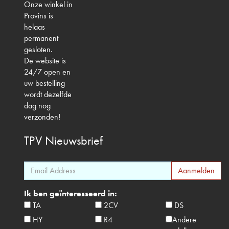
Onze winkel in
Provins is
helaas
permanent
gesloten.
De website is
24/7 open en
uw bestelling
wordt dezelfde
dag nog
verzonden!
TPV
Nieuwsbrief
Ik ben geïnteresseerd in:
TA
2CV
DS
HY
R4
Andere